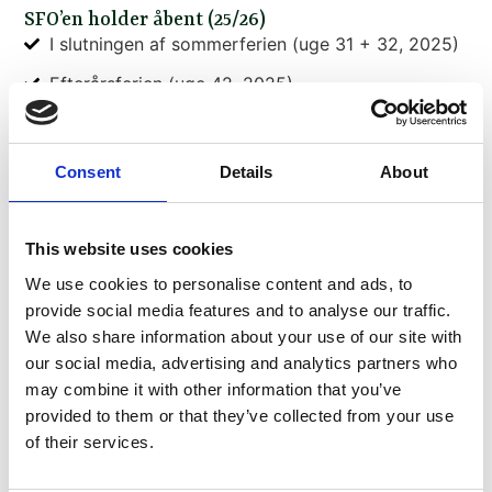
SFO’en holder åbent (25/26)
I slutningen af sommerferien (uge 31 + 32, 2025)
Efterårsferien (uge 42, 2025)
Juleferien 22.12.25-23.12.25
Vinterferien (uge 7, 2026)
Consent
Details
About
Påskeferien 30.03.26 -01.04.26
Første uge af skolens sommerferie (uge 27, 2026)
This website uses cookies
SFO’en holder lukket (25/26)
We use cookies to personalise content and ads, to
Juleferie 02.01.26
provide social media features and to analyse our traffic.
Kr. Himmelfartsferie 14.05.26 – 15.05.26
We also share information about your use of our site with
our social media, advertising and analytics partners who
2. Pinsedag 25.05.26
may combine it with other information that you’ve
Grundlovsdag 05.06.26
provided to them or that they’ve collected from your use
of their services.
3 uger i sommerferien (uge 28, 29 & 30 - 2026)