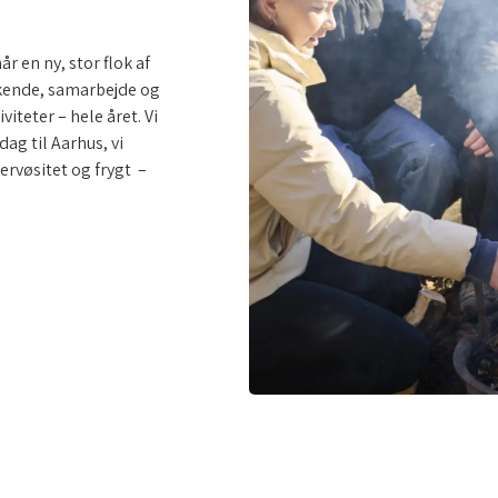
år en ny, stor flok af
kende, samarbejde og
iteter – hele året. Vi
dag til Aarhus, vi
ervøsitet og frygt –