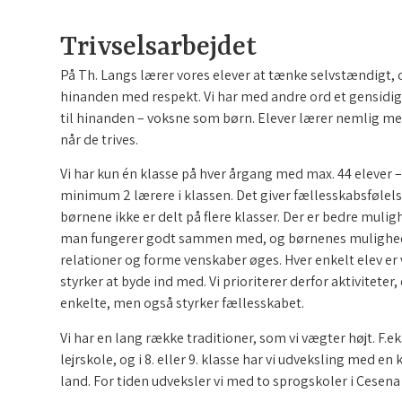
Trivselsarbejdet
På Th. Langs lærer vores elever at tænke selvstændigt, 
hinanden med respekt. Vi har med andre ord et gensidig
til hinanden – voksne som børn. Elever lærer nemlig mer
når de trives.
Vi har kun én klasse på hver årgang med max. 44 elever –
minimum 2 lærere i klassen. Det giver fællesskabsfølels
børnene ikke er delt på flere klasser. Der er bedre muligh
man fungerer godt sammen med, og børnenes mulighed
relationer og forme venskaber øges. Hver enkelt elev er 
styrker at byde ind med. Vi prioriterer derfor aktiviteter,
enkelte, men også styrker fællesskabet.
Vi har en lang række traditioner, som vi vægter højt. F.eks
lejrskole, og i 8. eller 9. klasse har vi udveksling med en
land. For tiden udveksler vi med to sprogskoler i Cesena i