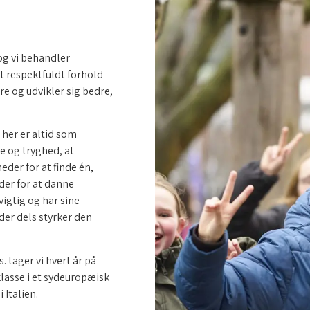
og vi behandler
t respektfuldt forhold
e og udvikler sig bedre,
 her er altid som
e og tryghed, at
eder for at finde én,
er for at danne
vigtig og har sine
 der dels styrker den
. tager vi hvert år på
 klasse i et sydeuropæisk
 Italien.