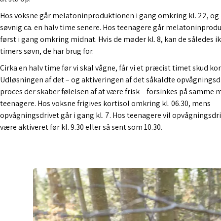
Hos voksne går melatoninproduktionen i gang omkring kl. 22, og
søvnig ca. en halv time senere. Hos teenagere går melatoninprod
først i gang omkring midnat. Hvis de møder kl. 8, kan de således ik
timers søvn, de har brug for.
Cirka en halv time før vi skal vågne, får vi et præcist timet skud kor
Udløsningen af det – og aktiveringen af det såkaldte opvågningsdr
proces der skaber følelsen af at være frisk – forsinkes på samme
teenagere. Hos voksne frigives kortisol omkring kl. 06.30, mens
opvågningsdrivet går i gang kl. 7. Hos teenagere vil opvågningsdri
være aktiveret før kl. 9.30 eller så sent som 10.30.