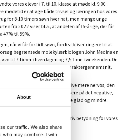
dte vores elever i 7. til 10. klasse at møde kl. 9.00.
 mødetid er at øge både trivsel og læringen hos vores
brug for 8-10 timers søvn hver nat, men mange unge
orten fra 2022 viser bl.a., at andelen af 15-årige, der får
fra 47% til 59%.
, når vi får for lidt søvn, fordi vi bliver ringere til at
et forsøg begrænsede molekylærbiologen John Medina en
øvn til 7 timer i hverdagen og 7,5 time i weekenden. De
andt de højeste 10% i forhold til karaktergennemsnit,
% laveste.
å ud over trivslen, bl.a. kan man blive mere nervøs, den
skride, man får tendens til at fokusere på det negative,
About
g man kan komme at føle sig mindre glad og mindre
kan manglende søvn have en negativ betydning for vores
se our traffic. We also share
ers who may combine it with