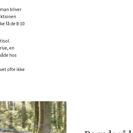
 man bliver
uktionen
ke få de 8-10
tisol.
ive, en
 måde hos
vet ofte ikke