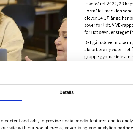
I skoleåret 2022/23 begyn
Formålet med den senere
elever.
14-17-årige har 
sover for lidt. VIVE-rapp
for lidt søvn, er steget 
Det går udover indlæringen
absorbere ny viden. I 
gruppe gymnasielevers s
lå før eksperimentet bl
men endte blandt de 10
For lidt søvn kan også g
sociale intelligens kan 
Details
bliver mere irriteret o
motiveret.
Sidst men ikke mindst 
fysiske helbred.
e content and ads, to provide social media features and to analy
 our site with our social media, advertising and analytics partn