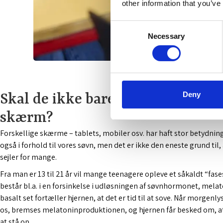
other information that you’ve
Consent
Necessary
Selection
Deny
Skal de ikke bare slukke for den
skærm?
Forskellige skærme – tablets, mobiler osv. har haft stor betydning 
også i forhold til vores søvn, men det er ikke den eneste grund til,
sejler for mange.
Fra man er 13 til 21 år vil mange teenagere opleve et såkaldt “fases
består bl.a. i en forsinkelse i udløsningen af søvnhormonet, mela
basalt set fortæller hjernen, at det er tid til at sove. Når morgen
os, bremses melatoninproduktionen, og hjernen får besked om, at d
at stå op.