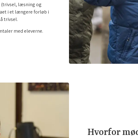
 (trivsel, læsning og
et i et længere forløb i
å trivsel.
mtaler med eleverne.
Hvorfor mød