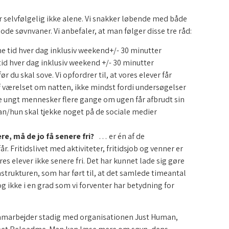
 selvfølgelig ikke alene. Vi snakker løbende med både
de søvnvaner. Vi anbefaler, at man følger disse tre råd:
e tid hver dag inklusiv weekend+/- 30 minutter
id hver dag inklusiv weekend +/- 30 minutter
før du skal sove. Vi opfordrer til, at vores elever får
f værelset om natten, ikke mindst fordi undersøgelser
dje ungt mennesker flere gange om ugen får afbrudt sin
 han/hun skal tjekke noget på de sociale medier
re, må de jo få senere fri?
… er én af de
r. Fritidslivet med aktiviteter, fritidsjob og venner er
res elever ikke senere fri. Det har kunnet lade sig gøre
strukturen, som har ført til, at det samlede timeantal
g ikke i en grad som vi forventer har betydning for
samarbejder stadig med organisationen Just Human,