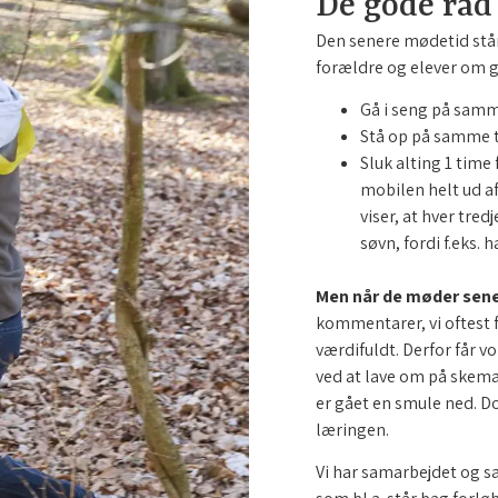
De gode råd
Den senere mødetid står
forældre og elever om go
Gå i seng på samm
Stå op på samme t
Sluk alting 1 time 
mobilen helt ud a
viser, at hver tre
søvn, fordi f.eks.
Men når de møder sene
kommentarer, vi oftest få
værdifuldt. Derfor får vo
ved at lave om på skema
er gået en smule ned. Do
læringen.
Vi har samarbejdet og 