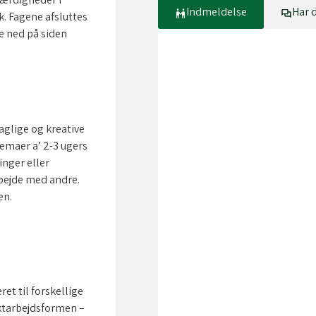
Indmeldelse
Har 
k. Fagene afsluttes
e ned på siden
aglige og kreative
temaer a’ 2-3 ugers
inger eller
rbejde med andre.
en.
ret til forskellige
ktarbejdsformen –