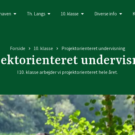
haven
Th. Langs
10. klasse
Diverse info
K
Forside
10. klasse
Projektorienteret undervisning
jektorienteret undervis
I 10. klasse arbejder vi projektorienteret hele året.