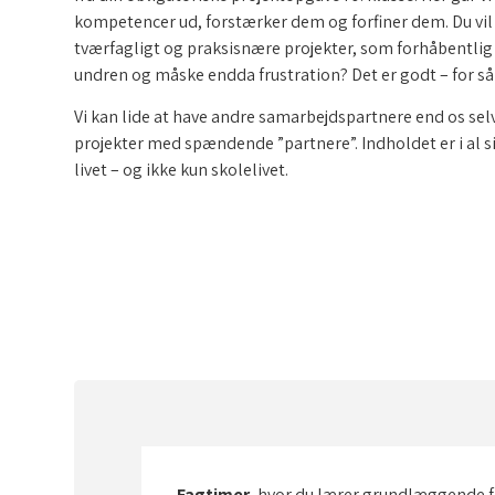
kompetencer ud, forstærker dem og forfiner dem. Du vil 
tværfagligt og praksisnære projekter, som forhåbentlig
undren og måske endda frustration? Det er godt – for så
Vi kan lide at have andre samarbejdspartnere end os sel
projekter med spændende ”partnere”. Indholdet er i al s
livet – og ikke kun skolelivet.
Fagtimer
, hvor du lærer grundlæggende 