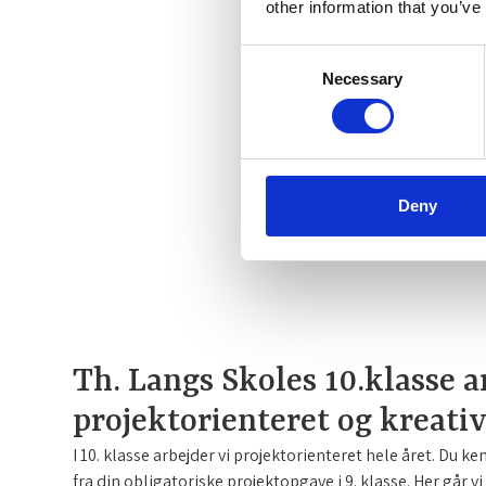
other information that you’ve
Consent
Necessary
Selection
Deny
Th. Langs Skoles 10.klasse a
projektorienteret og kreativ
I 10. klasse arbejder vi projektorienteret hele året. Du
fra din obligatoriske projektopgave i 9. klasse. Her går vi