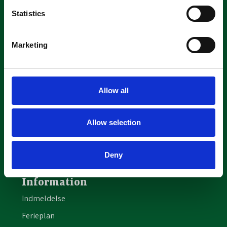
Børnehaven og indskoling
Statistics
Morgen-SFO: 22 14 84 63
Børnehaven (Mini): 22 14 84
Marketing
63
Børnehaven (Mellem): 22 14
97 48
Allow all
Børnehaven (Stor): 22 16 03
83
Allow selection
SFO - Lille Hus: 50 46 05 81
Deny
Klub Theo: 50 40 23 83
Information
Indmeldelse
Ferieplan