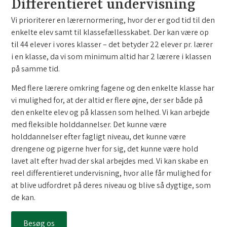
Differentieret undervisning
Vi prioriterer en lærernormering, hvor der er god tid til den
enkelte elev samt til klassefællesskabet. Der kan være op
til 44 elever i vores klasser – det betyder 22 elever pr. lærer
i en klasse, da vi som minimum altid har 2 lærere i klassen
på samme tid.
Med flere lærere omkring fagene og den enkelte klasse har
vi mulighed for, at der altid er flere øjne, der ser både på
den enkelte elev og på klassen som helhed. Vi kan arbejde
med fleksible holddannelser. Det kunne være
holddannelser efter fagligt niveau, det kunne være
drengene og pigerne hver for sig, det kunne være hold
lavet alt efter hvad der skal arbejdes med. Vi kan skabe en
reel differentieret undervisning, hvor alle får mulighed for
at blive udfordret på deres niveau og blive så dygtige, som
de kan.
Besøg os