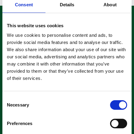
Consent
Details
About
Th. Langs Skole
This website uses cookies
Skoletorvet, 8600 Silkeborg
We use cookies to personalise content and ads, to
thlang@thlang.dk
provide social media features and to analyse our traffic.
We also share information about your use of our site with
EAN-nr 5740032406450
our social media, advertising and analytics partners who
Kontorets åbningstider
may combine it with other information that you’ve
Kontor: 86 82 28 97
provided to them or that they’ve collected from your use
of their services.
Mandag - torsdag: 09:00-12:00
Fredag: 09:00 - 12:00
Consent
Necessary
Selection
Preferences
Kontakt